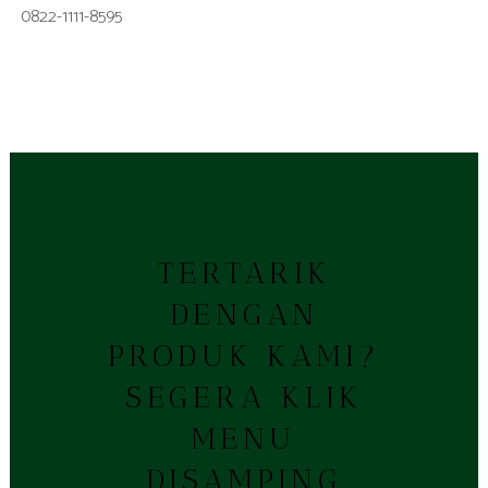
0822-1111-8595
TERTARIK
DENGAN
PRODUK KAMI?
SEGERA KLIK
MENU
DISAMPING